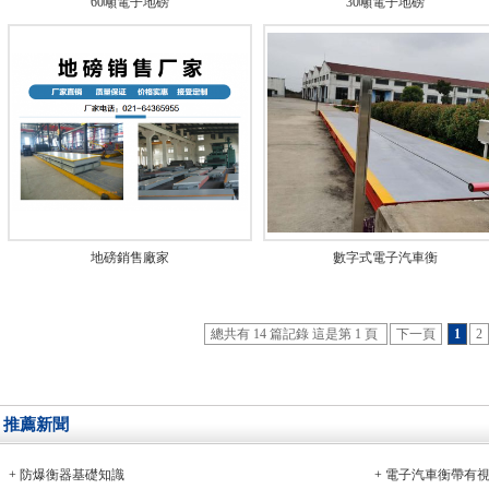
60噸電子地磅
30噸電子地磅
地磅銷售廠家
數字式電子汽車衡
總共有 14 篇記錄 這是第 1 頁
下一頁
1
2
推薦新聞
+
防爆衡器基礎知識
+
電子汽車衡帶有