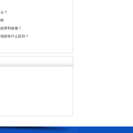
？
什么？
價格
查故障和維修？
子地磅有什么區別？
？