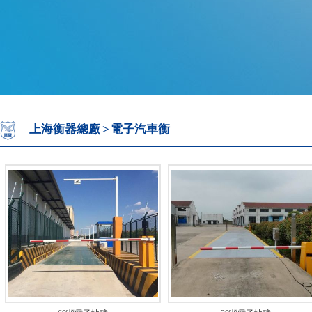
上海衡器總廠
>
電子汽車衡