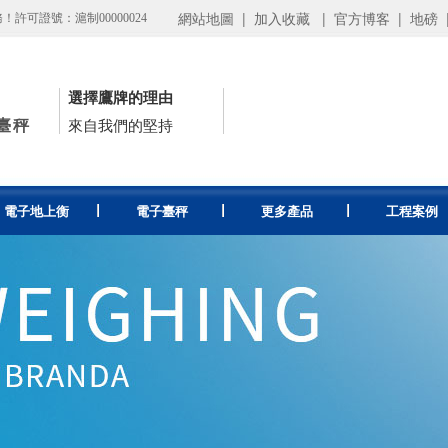
網站地圖
|
加入收藏
|
官方博客
|
地磅
可證號：滬制00000024
選擇鷹牌的理由
臺秤
來自我們的堅持
電子地上衡
電子臺秤
更多產品
工程案例