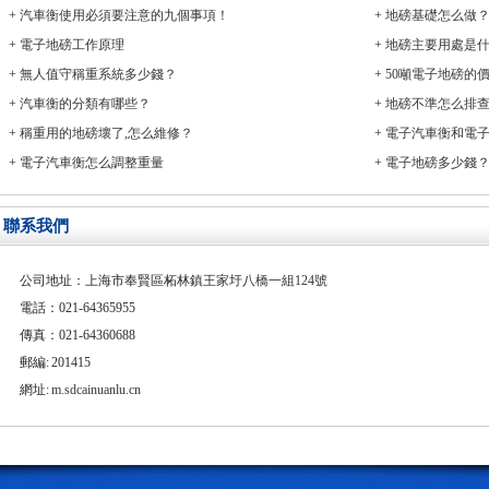
+
汽車衡使用必須要注意的九個事項！
+
地磅基礎怎么做
+
電子地磅工作原理
+
地磅主要用處是
+
無人值守稱重系統多少錢？
+
50噸電子地磅的
+
汽車衡的分類有哪些？
+
地磅不準怎么排
+
稱重用的地磅壞了,怎么維修？
+
電子汽車衡和電
+
電子汽車衡怎么調整重量
+
電子地磅多少錢
聯系我們
公司地址：上海市奉賢區柘林鎮
王家圩八橋一組124號
電話：021-64365955
傳真：021-64360688
郵編: 201415
網址:
m.sdcainuanlu.cn