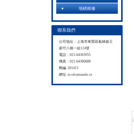
地磅維修
聯系我們
公司地址：上海市奉賢區柘林鎮
王
家圩八橋一組124號
電話：021-64365955
傳真：021-64360688
郵編: 201415
網址:
m.sdcainuanlu.cn